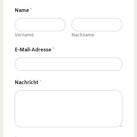
Name
*
Vorname
Nachname
E-Mail-Adresse
*
N
Nachricht
*
a
m
e
N
a
c
h
r
i
c