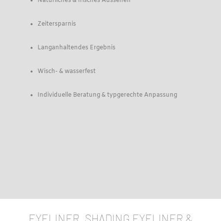
Natürliches & frisches Aussehen
Zeitersparnis
Langanhaltendes Ergebnis
Wisch- & wasserfest
Individuelle Beratung & typgerechte Anpassung
EYELINER, SHADING EYELINER &