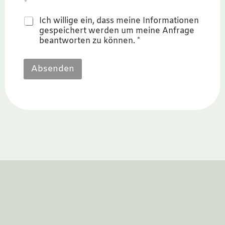
*
h
t
Ich willige ein, dass meine Informationen
E
gespeichert werden um meine Anfrage
-
beantworten zu können. *
M
a
i
Absenden
l
-
A
d
r
e
s
s
e