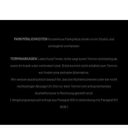
Montags bis Freitags - Termine nach Absprache Samstags / Sonntags
/ Feiertags geschlossen
PARKMÖGLICHKEITEN
Kostenlose Parkplätze direkt vorm Studio und
umliegend vorhanden.
TERMINABSAGEN
Liebe Kund*innen, bitte sagt euren Termin rechtzeitig ab,
wenn ihr krank oder verhindert seid. Bitte kommt nicht erkältet zum Termin,
wir finden eine zeitnahe Alternative.
Wir weisen ausdrücklich darauf hin, das bei Nichterscheinen oder bei nicht
rechtzeitiger Absage ( 24 Std vor dem Termin ) ein entsprechendes
Ausfallhonorar in Rechnung gestellt wird.
( Vergütungsanspruch erfolgt aus Paragraf 615 in Verbindung mit Paragraf 611
BGB )